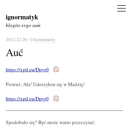
ME
ignormatyk
Skip
to
blogito ergo sum
content
2012-12-26
/
0 komentarzy
Auć
https://xpil.eu/Dpvr0
Piotruś: Ała! Uderzyłem się w Madzię!
https://xpil.eu/Dpvr0
Spodobało się? Być może warto przeczytać: