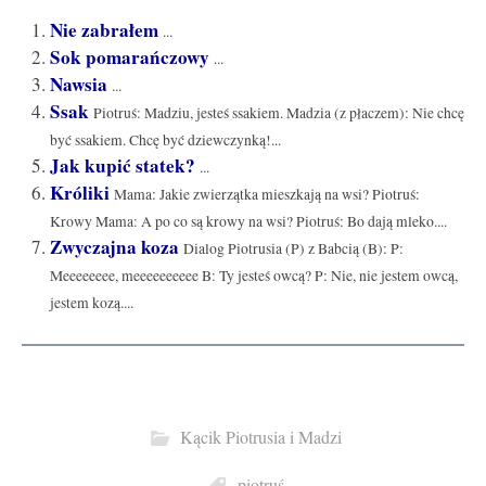
Nie zabrałem
...
Sok pomarańczowy
...
Nawsia
...
Ssak
Piotruś: Madziu, jesteś ssakiem. Madzia (z płaczem): Nie chcę
być ssakiem. Chcę być dziewczynką!...
Jak kupić statek?
...
Króliki
Mama: Jakie zwierzątka mieszkają na wsi? Piotruś:
Krowy Mama: A po co są krowy na wsi? Piotruś: Bo dają mleko....
Zwyczajna koza
Dialog Piotrusia (P) z Babcią (B): P:
Meeeeeeee, meeeeeeeeee B: Ty jesteś owcą? P: Nie, nie jestem owcą,
jestem kozą....
Kącik Piotrusia i Madzi
piotruś