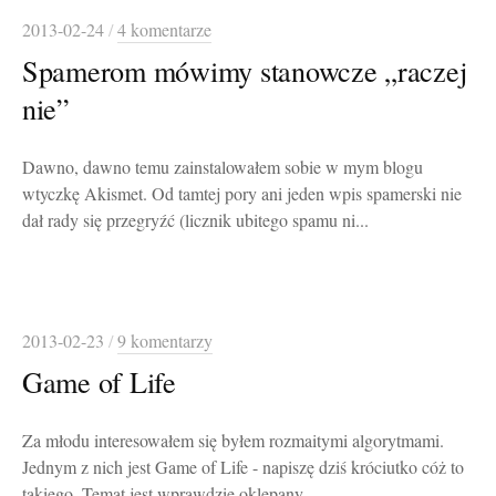
2013-02-24
/
4 komentarze
Spamerom mówimy stanowcze „raczej
nie”
Dawno, dawno temu zainstalowałem sobie w mym blogu
wtyczkę Akismet. Od tamtej pory ani jeden wpis spamerski nie
dał rady się przegryźć (licznik ubitego spamu ni...
2013-02-23
/
9 komentarzy
Game of Life
Za młodu interesowałem się byłem rozmaitymi algorytmami.
Jednym z nich jest Game of Life - napiszę dziś króciutko cóż to
takiego. Temat jest wprawdzie oklepany ...