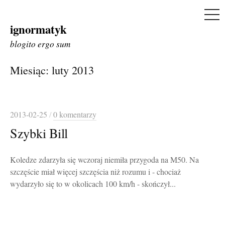
ME
ignormatyk
Skip
to
blogito ergo sum
content
Miesiąc:
luty 2013
2013-02-25
/
0 komentarzy
Szybki Bill
Koledze zdarzyła się wczoraj niemiła przygoda na M50. Na
szczęście miał więcej szczęścia niż rozumu i - chociaż
wydarzyło się to w okolicach 100 km/h - skończył...