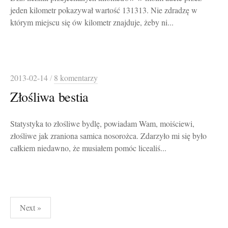
jeden kilometr pokazywał wartość 131313. Nie zdradzę w
którym miejscu się ów kilometr znajduje, żeby ni...
2013-02-14
/
8 komentarzy
Złośliwa bestia
Statystyka to złośliwe bydlę, powiadam Wam, moiściewi,
złośliwe jak zraniona samica nosorożca. Zdarzyło mi się było
całkiem niedawno, że musiałem pomóc licealiś...
Stronicowanie
Next »
wpisów