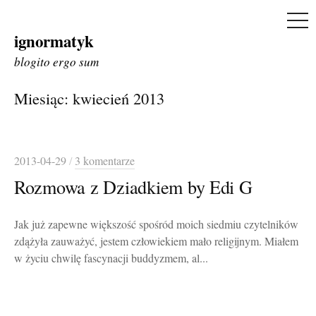
ME
ignormatyk
Skip
to
blogito ergo sum
content
Miesiąc:
kwiecień 2013
2013-04-29
/
3 komentarze
Rozmowa z Dziadkiem by Edi G
Jak już zapewne większość spośród moich siedmiu czytelników
zdążyła zauważyć, jestem człowiekiem mało religijnym. Miałem
w życiu chwilę fascynacji buddyzmem, al...