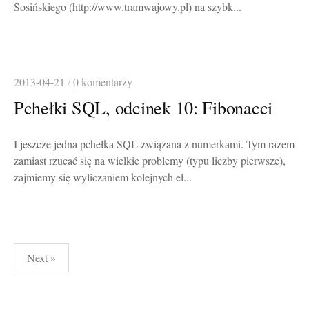
Sosińskiego (http://www.tramwajowy.pl) na szybk...
2013-04-21
/
0 komentarzy
Pchełki SQL, odcinek 10: Fibonacci
I jeszcze jedna pchełka SQL związana z numerkami. Tym razem
zamiast rzucać się na wielkie problemy (typu liczby pierwsze),
zajmiemy się wyliczaniem kolejnych el...
Stronicowanie
Next »
wpisów