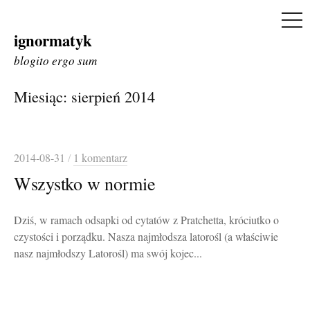
ME
ignormatyk
Skip
to
blogito ergo sum
content
Miesiąc:
sierpień 2014
2014-08-31
/
1 komentarz
Wszystko w normie
Dziś, w ramach odsapki od cytatów z Pratchetta, króciutko o
czystości i porządku. Nasza najmłodsza latorośl (a właściwie
nasz najmłodszy Latorośl) ma swój kojec...