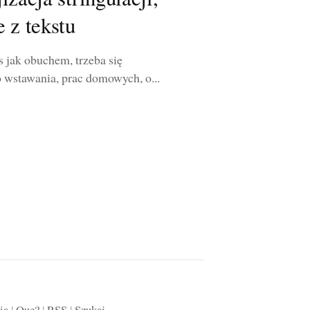
 z tekstu
 jak obuchem, trzeba się
 wstawania, prac domowych, o...
ia
|
Que?
|
RSS
|
Szukaj