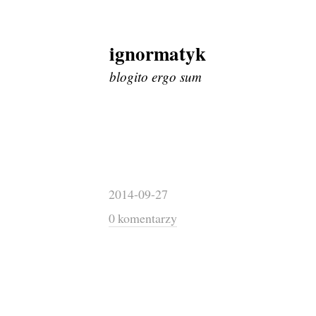
ignormatyk
Skip
to
blogito ergo sum
content
2014-09-27
0 komentarzy