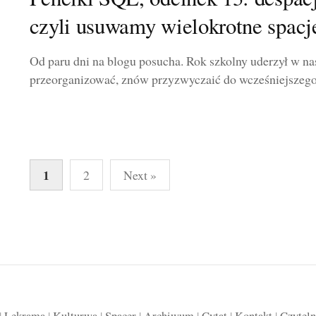
czyli usuwamy wielokrotne spacje
Od paru dni na blogu posucha. Rok szkolny uderzył w nas
przeorganizować, znów przyzwyczaić do wcześniejszego
Stronicowanie
1
2
Next »
wpisów
|
Lekrama
|
Kulturwa
|
Spacer
|
Archiwum
|
Cytat
|
Kontakt
|
Czyteln