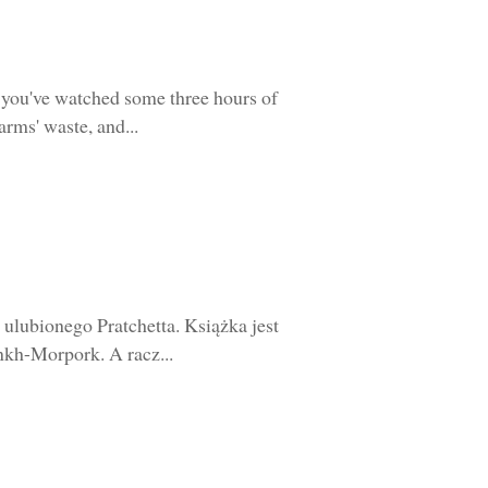
you've watched some three hours of
rms' waste, and...
lubionego Pratchetta. Książka jest
nkh-Morpork. A racz...