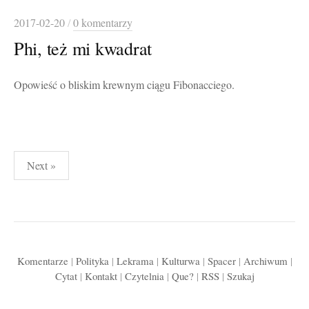
2017-02-20
/
0 komentarzy
Phi, też mi kwadrat
Opowieść o bliskim krewnym ciągu Fibonacciego.
Stronicowanie
Next »
wpisów
Komentarze
|
Polityka
|
Lekrama
|
Kulturwa
|
Spacer
|
Archiwum
|
Cytat
|
Kontakt
|
Czytelnia
|
Que?
|
RSS
|
Szukaj