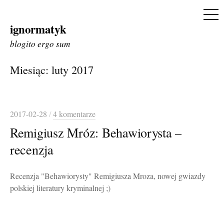
ME
ignormatyk
Skip
to
blogito ergo sum
content
Miesiąc:
luty 2017
2017-02-28
/
4 komentarze
Remigiusz Mróz: Behawiorysta –
recenzja
Recenzja "Behawiorysty" Remigiusza Mroza, nowej gwiazdy
polskiej literatury kryminalnej ;)