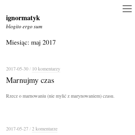
ME
ignormatyk
Skip
to
blogito ergo sum
content
Miesiąc:
maj 2017
2017-05-30
/
10 komentarzy
Marnujmy czas
Rzecz o marnowaniu (nie mylić z marynowaniem) czasu.
2017-05-27
/
2 komentarze