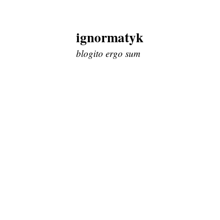
ignormatyk
Skip
to
blogito ergo sum
content