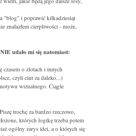
ie wiem, jakie będą jego dalsze losy,
 "blog" i poprawić kilkadziesiąt
nie znalazłem cierpliwości - może,
 NIE udało mi się natomiast:
 czasem o zlotach i innych
ce, czyli ciut za daleko...)
 motywu wizualnego. Ciągle
Piszę trochę za bardzo rzeczowo,
złożone, których logikę trzeba potem
aż ogólny zarys idei, a o których się