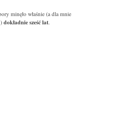
pory minęło właśnie (a dla mnie
dokładnie sześć lat
o)
.