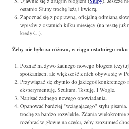
Ujawnić się z drugim blogiem (
Siupy
). Jeszcze n
ostatnio Siupy trochę leżą i kwiczą.
Zapoznać się z poprawną, oficjalną odmianą słowa
wpisów z ostatnich kilku miesięcy (na resztę już 
kiedyś...).
Żeby nie było za różowo, w ciągu ostatniego roku
Poznać na żywo żadnego nowego blogera (czytuję
spotkaniach, ale większość z nich obywa się w Pols
Przywiązać się zbytnio do jakiegoś konkretnego
eksperymentuję. Szukam. Testuję. I Wogle.
Napisać żadnego nowego opowiadania.
Opanować bardziej "wciągającego" stylu pisania. 
trochę za bardzo rozwlekle. Zdania wielokrotnie 
rozebrać w głowie na części, żeby zrozumieć choci