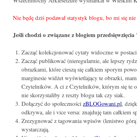
Wszechmocny Arkleseizure wysmarkał w Wielkim K
Nie będę dziś podawał statystyk blogu, bo mi się nie
Jeśli chodzi o związane z blogiem przedsięwzięcia
Zacząć kolekcjonować cytaty widoczne w postaci
Zacząć publikować (nieregularnie, ale lepszy ryd
obrazkami, które cieszą się całkiem sporym pow
marginesie widżet wyświetlający te obrazki, mam 
Czytelników. A ci z Czytelników, którym się te
nie skorzystaliby z reszty blogu tak czy siak.
Dołączyć do społeczności
zBLOGowani.pl
, dzię
odkrywa, ale i vice versa: znajduję tam całkiem
Zrezygnować z tagowania wpisów (lenistwo górą!
wystarczają.