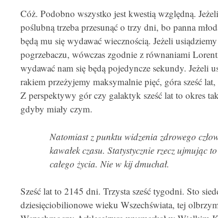
Cóż. Podobno wszystko jest kwestią względną. Jeże
poślubną trzeba przesunąć o trzy dni, bo panna młoda
będą mu się wydawać wiecznością. Jeżeli usiądziemy
pogrzebaczu, wówczas zgodnie z równaniami Lorentza
wydawać nam się będą pojedyncze sekundy. Jeżeli us
rakiem przeżyjemy maksymalnie pięć, góra sześć lat, 
Z perspektywy gór czy galaktyk sześć lat to okres ta
gdyby miały czym.
Natomiast z punktu widzenia zdrowego człowi
kawałek czasu. Statystycznie rzecz ujmując to
całego życia. Nie w kij dmuchał.
Sześć lat to 2145 dni. Trzysta sześć tygodni. Sto sie
dziesięciobilionowe wieku Wszechświata, tej olbrzymi