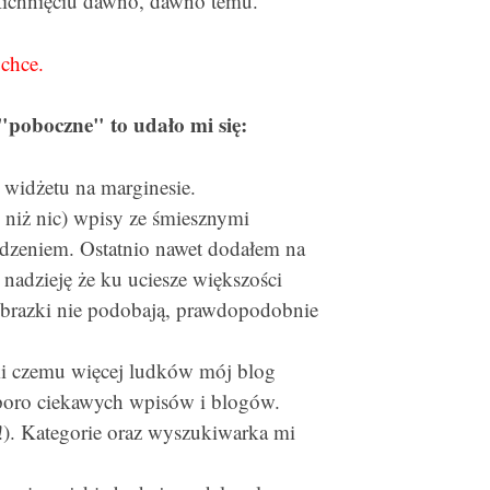
ichnięciu dawno, dawno temu.
 chce.
 "poboczne" to udało mi się:
 widżetu na marginesie.
z niż nic) wpisy ze śmiesznymi
odzeniem. Ostatnio nawet dodałem na
nadzieję że ku uciesze większości
 obrazki nie podobają, prawdopodobnie
ki czemu więcej ludków mój blog
 sporo ciekawych wpisów i blogów.
). Kategorie oraz wyszukiwarka mi