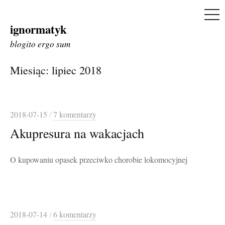
ME
ignormatyk
Skip
to
blogito ergo sum
content
Miesiąc:
lipiec 2018
2018-07-15
/
7 komentarzy
Akupresura na wakacjach
O kupowaniu opasek przeciwko chorobie lokomocyjnej
2018-07-14
/
6 komentarzy