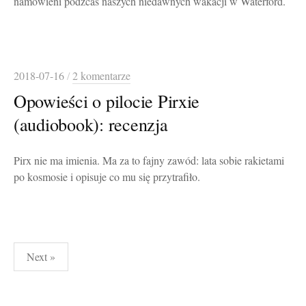
namówieni podzcas naszych niedawnych wakacji w Waterford.
2018-07-16
/
2 komentarze
Opowieści o pilocie Pirxie
(audiobook): recenzja
Pirx nie ma imienia. Ma za to fajny zawód: lata sobie rakietami
po kosmosie i opisuje co mu się przytrafiło.
Stronicowanie
Next »
wpisów