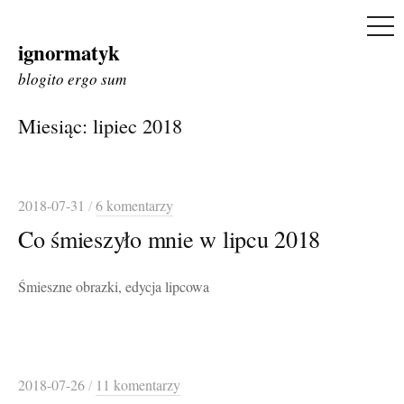
ME
ignormatyk
Skip
to
blogito ergo sum
content
Miesiąc:
lipiec 2018
2018-07-31
/
6 komentarzy
Co śmieszyło mnie w lipcu 2018
Śmieszne obrazki, edycja lipcowa
2018-07-26
/
11 komentarzy