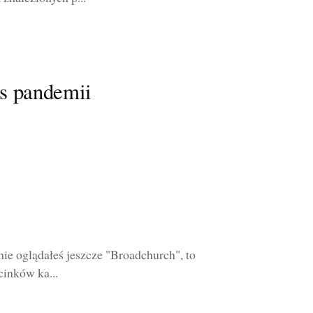
s pandemii
nie oglądałeś jeszcze "Broadchurch", to
cinków ka...