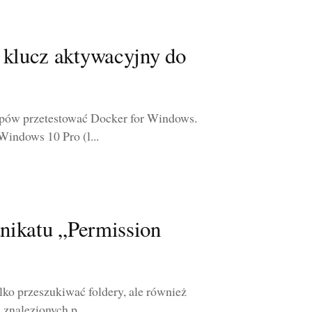
 klucz aktywacyjny do
opów przetestować Docker for Windows.
Windows 10 Pro (l...
unikatu „Permission
lko przeszukiwać foldery, ale również
nalezionych p...