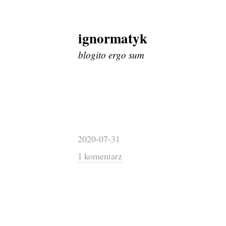
ignormatyk
Skip
to
blogito ergo sum
content
2020-07-31
1 komentarz