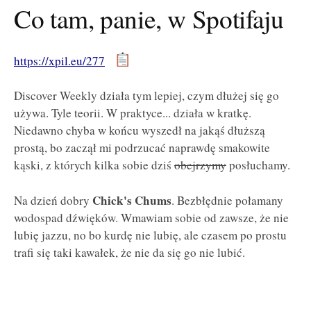
Co tam, panie, w Spotifaju
https://xpil.eu/277
Discover Weekly działa tym lepiej, czym dłużej się go
używa. Tyle teorii. W praktyce... działa w kratkę.
Niedawno chyba w końcu wyszedł na jakąś dłuższą
prostą, bo zaczął mi podrzucać naprawdę smakowite
kąski, z których kilka sobie dziś
obejrzymy
posłuchamy.
Chick's Chums
Na dzień dobry
. Bezbłędnie połamany
wodospad dźwięków. Wmawiam sobie od zawsze, że nie
lubię jazzu, no bo kurdę nie lubię, ale czasem po prostu
trafi się taki kawałek, że nie da się go nie lubić.