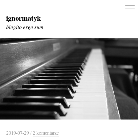
ME
ignormatyk
Skip
to
blogito ergo sum
content
2019-07-29
/
2 komentarze