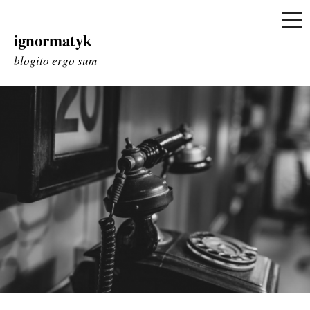
ME
ignormatyk
Skip
to
blogito ergo sum
content