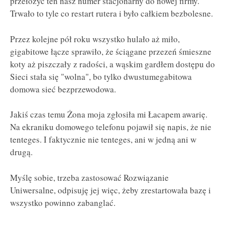
przełożyć ten nasz numer stacjonarny do nowej firmy.
Trwało to tyle co restart rutera i było całkiem bezbolesne.
Przez kolejne pół roku wszystko hulało aż miło,
gigabitowe łącze sprawiło, że ściągane przezeń śmieszne
koty aż piszczały z radości, a wąskim gardłem dostępu do
Sieci stała się "wolna", bo tylko dwustumegabitowa
domowa sieć bezprzewodowa.
Jakiś czas temu Żona moja zgłosiła mi Łacapem awarię.
Na ekraniku domowego telefonu pojawił się napis, że nie
tenteges. I faktycznie nie tenteges, ani w jedną ani w
drugą.
Myślę sobie, trzeba zastosować Rozwiązanie
Uniwersalne, odpisuję jej więc, żeby zrestartowała bazę i
wszystko powinno zabanglać.