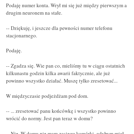
Podaję numer konta. Wrył mi się już między pierwszym a
drugim neuronem na stałe.
-- Dziękuję, i jeszcze dla pewności numer telefonu
stacjonarnego.
Podaję.
-- Zgadza się. Wie pan co, mieliśmy tu w ciągu ostatnich
kilkunastu godzin kilka awarii faktycznie, ale już
powinno wszystko działać. Muszę tylko zresetować...
W międzyczasie podjeżdżam pod dom.
-- ... zresetować panu końcówkę i wszystko powinno
wrócić do normy. Jest pan teraz w domu?
-- Nie. W domu nie mam zasięgu komórki, gdybym miał,