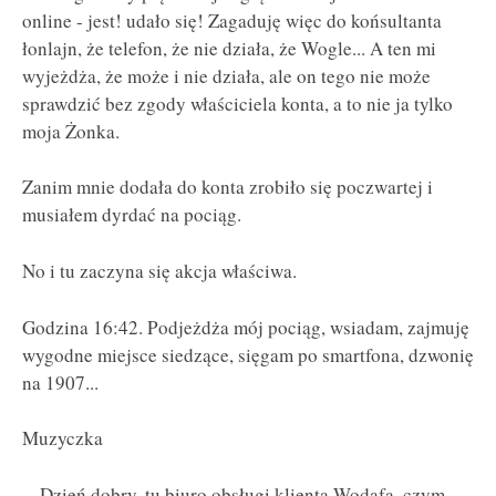
online - jest! udało się! Zagaduję więc do końsultanta
łonlajn, że telefon, że nie działa, że Wogle... A ten mi
wyjeżdża, że może i nie działa, ale on tego nie może
sprawdzić bez zgody właściciela konta, a to nie ja tylko
moja Żonka.
Zanim mnie dodała do konta zrobiło się poczwartej i
musiałem dyrdać na pociąg.
No i tu zaczyna się akcja właściwa.
Godzina 16:42. Podjeżdża mój pociąg, wsiadam, zajmuję
wygodne miejsce siedzące, sięgam po smartfona, dzwonię
na 1907...
Muzyczka
-- Dzień dobry, tu biuro obsługi klienta Wodafą, czym