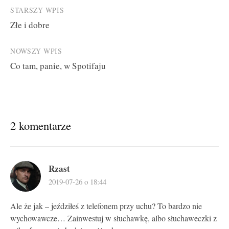
Post
STARSZY WPIS
Złe i dobre
navigation
NOWSZY WPIS
Co tam, panie, w Spotifaju
2 komentarze
Rzast
2019-07-26 o 18:44
Ale że jak – jeździłeś z telefonem przy uchu? To bardzo nie
wychowawcze… Zainwestuj w słuchawkę, albo słuchaweczki z