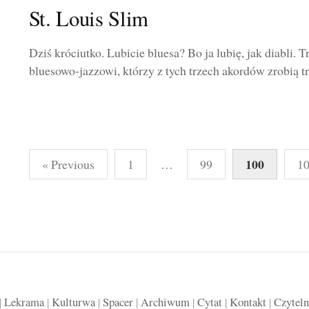
St. Louis Slim
Dziś króciutko. Lubicie bluesa? Bo ja lubię, jak diabli. 
bluesowo-jazzowi, którzy z tych trzech akordów zrobią trz
Stronicowanie
100
« Previous
1
…
99
1
wpisów
|
Lekrama
|
Kulturwa
|
Spacer
|
Archiwum
|
Cytat
|
Kontakt
|
Czyteln