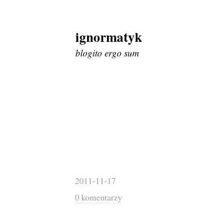
ignormatyk
Skip
to
blogito ergo sum
content
2011-11-17
0 komentarzy