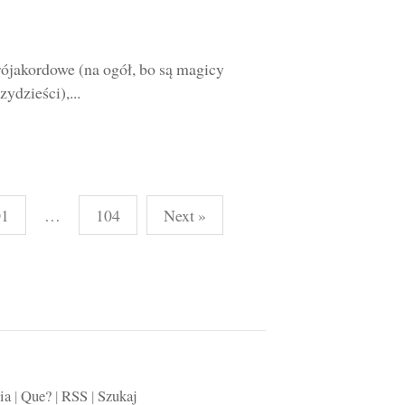
Trójakordowe (na ogół, bo są magicy
ydzieści),...
01
…
104
Next »
ia
|
Que?
|
RSS
|
Szukaj