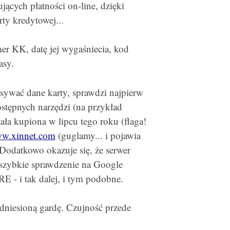
jących płatności on-line, dzięki
ty kredytowej...
mer KK, datę jej wygaśniecia, kod
asy.
sywać dane karty, sprawdzi najpierw
tępnych narzędzi (na przykład
tała kupiona w lipcu tego roku (flaga!
ww.xinnet.com
(guglamy... i pojawia
Dodatkowo okazuje się, że serwer
ybkie sprawdzenie na Google
- i tak dalej, i tym podobne.
odniesioną gardę. Czujność przede