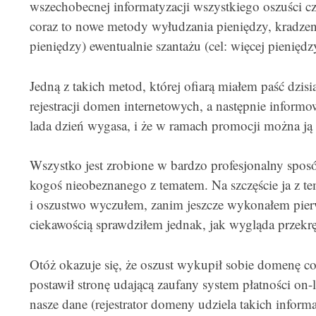
wszechobecnej informatyzacji wszystkiego oszuści czu
coraz to nowe metody wyłudzania pieniędzy, kradzen
pieniędzy) ewentualnie szantażu (cel: więcej pieniędz
Jedną z takich metod, której ofiarą miałem paść dzis
rejestracji domen internetowych, a następnie informo
lada dzień wygasa, i że w ramach promocji można ją 
Wszystko jest zrobione w bardzo profesjonalny sposó
kogoś nieobeznanego z tematem. Na szczęście ja z t
i oszustwo wyczułem, zanim jeszcze wykonałem pier
ciekawością sprawdziłem jednak, jak wygląda przekręt
Otóż okazuje się, że oszust wykupił sobie domenę c
postawił stronę udającą zaufany system płatności on-l
nasze dane (rejestrator domeny udziela takich informa