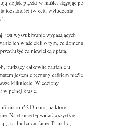
ją się jak pączki w maśle, sięgając po
ia tożsamości (w celu wyłudzenia
y).
iaj, jest wyszukiwanie wygasających
wanie ich właścicieli o tym, że domena
przedłużyć za niewielką opłatą.
b, budzący całkowite zaufanie u
ematem jestem obeznany całkiem nieźle
wsze kliknięcie. Wiedziony
 w pełnej krasie.
onfirmation5213.com, na której
ine. Na stronie tej widać wszystkie
cji), co budzi zaufanie. Ponadto,