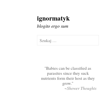
ignormatyk
Skip
to
blogito ergo sum
content
Szukaj:
Babies can be classified as
parasites since they suck
nutrients form their host as they
grow.
~Shower Thoughts