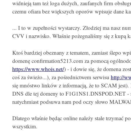
widnieją tam też loga dużych, zaufanych firm obsługu
czemu ofiara bez większych oporów wpisuje dane kar
... I to w zupełności wystarczy. Złodziej ma nasz nu
CVV i nazwisko. Właśnie pożegnaliśmy się z kupą k
Ktoś bardziej obeznany z tematem, zamiast ślepo wpi
domenę confirmation5213.com za pomocą ogólnodos
https://www.whois.net/
) - i dowie się, że domena zos
coś za świeżo...), za pośrednictwem serwisu
http://w
się mnóstwo linków z informacją, że to SCAM jest). 
DNS dle tej domeny to F1G1NS1.DNSPOD.NET - sz
natychmiast podsuwa nam pod oczy słowo MALWARE 
Dlatego właśnie będąc online należy stale trzymać p
wszystkim.