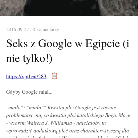
2016-09-27
/
0 komentarzy
Seks z Google w Egipcie (i
nie tylko!)
https://xpil.eu/283
Gdyby Google miał...
"miało"? "miała"? Kwestia płci Google jest równie
problematyczna, co kwestia płci katolickiego Boga. Może
- wzorem Waltera J. Williamsa - należałoby tu
wprowadzić dodatkową płeć oraz charakterystyczną dla