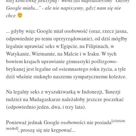
niej końcówkę fleksyjną? Wówczas napisalibyśmy "Gdyby
Google miału..." - ale nie napiszemy, gdyż nam się nie
chce
... gdyby więc Google miał osobowość (oraz, rzecz jasna,
odpowiednie po temu oprzyrządowanie), od dziś mógłby
legalnie uprawiać seks w Egipcie, na Filipinach, w
Watykanie, Wietnamie, na Malcie i w Iraku. W tych
bowiem krajach uprawianie gimnastyki poślizgowo-
brykanej jest legalne od osiemnastego roku życia, a tyle
dziś właśnie stuknęło naszemu sympatycznemu koleżce.
Na legalny seks z wyszukiwarką w Indonezji, Tunezji
tudzież na Madagaskarze należałoby jeszcze poczekać
(odpowiednio jeden, dwa, i trzy lata).
[citation
Ponieważ jednak Google osobowości nie posiada
needed]
, proszę się nie krępować...