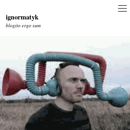
ME
ignormatyk
Skip
to
blogito ergo sum
content