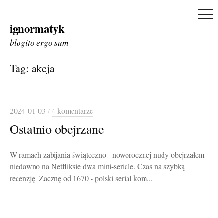
ME
ignormatyk
Skip
to
blogito ergo sum
content
Tag:
akcja
2024-01-03
/
4 komentarze
Ostatnio obejrzane
W ramach zabijania świąteczno - noworocznej nudy obejrzałem
niedawno na Netfliksie dwa mini-seriale. Czas na szybką
recenzję. Zacznę od 1670 - polski serial kom...