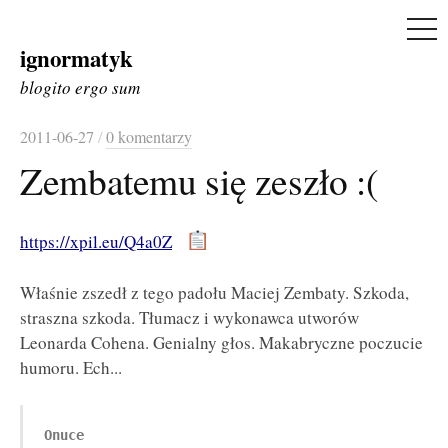
ME
ignormatyk
Skip
to
blogito ergo sum
content
2011-06-27
/
0 komentarzy
Zembatemu się zeszło :(
https://xpil.eu/Q4a0Z
Właśnie zszedł z tego padołu Maciej Zembaty. Szkoda,
straszna szkoda. Tłumacz i wykonawca utworów
Leonarda Cohena. Genialny głos. Makabryczne poczucie
humoru. Ech...
Onuce