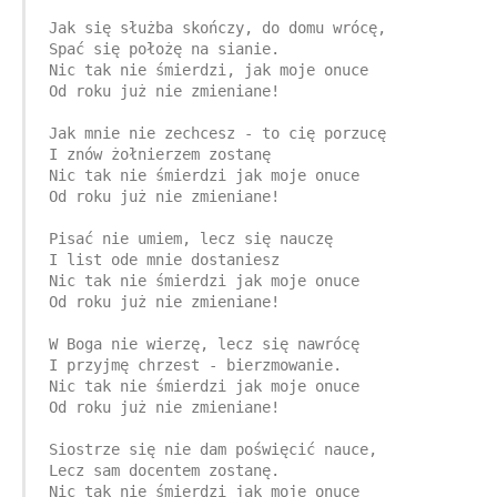
Jak się służba skończy, do domu wrócę,

Spać się położę na sianie.

Nic tak nie śmierdzi, jak moje onuce

Od roku już nie zmieniane!

Jak mnie nie zechcesz - to cię porzucę

I znów żołnierzem zostanę

Nic tak nie śmierdzi jak moje onuce

Od roku już nie zmieniane!

Pisać nie umiem, lecz się nauczę

I list ode mnie dostaniesz

Nic tak nie śmierdzi jak moje onuce

Od roku już nie zmieniane!

W Boga nie wierzę, lecz się nawrócę

I przyjmę chrzest - bierzmowanie.

Nic tak nie śmierdzi jak moje onuce

Od roku już nie zmieniane!

Siostrze się nie dam poświęcić nauce,

Lecz sam docentem zostanę.

Nic tak nie śmierdzi jak moje onuce
