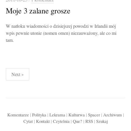
Moje 3 zalane grosze
W natłoku wiadomości o dzisiejszej powodzi w Irlandii mój
wpis pewnie utonie (nomen omen) niezauważony, ale co mi
tam.
Stronicowanie
Next »
wpisów
Komentarze
|
Polityka
|
Lekrama
|
Kulturwa
|
Spacer
|
Archiwum
|
Cytat
|
Kontakt
|
Czytelnia
|
Que?
|
RSS
|
Szukaj