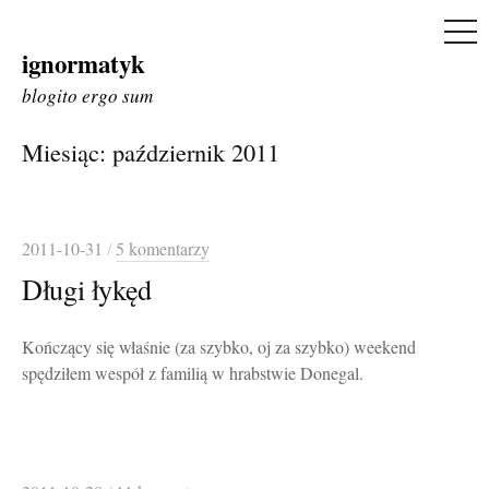
ME
ignormatyk
Skip
to
blogito ergo sum
content
Miesiąc:
październik 2011
2011-10-31
/
5 komentarzy
Długi łykęd
Kończący się właśnie (za szybko, oj za szybko) weekend
spędziłem wespół z familią w hrabstwie Donegal.