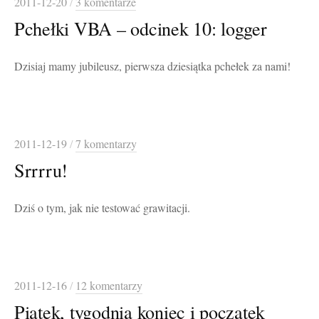
2011-12-20
/
3 komentarze
Pchełki VBA – odcinek 10: logger
Dzisiaj mamy jubileusz, pierwsza dziesiątka pchełek za nami!
2011-12-19
/
7 komentarzy
Srrrru!
Dziś o tym, jak nie testować grawitacji.
2011-12-16
/
12 komentarzy
Piątek, tygodnia koniec i początek