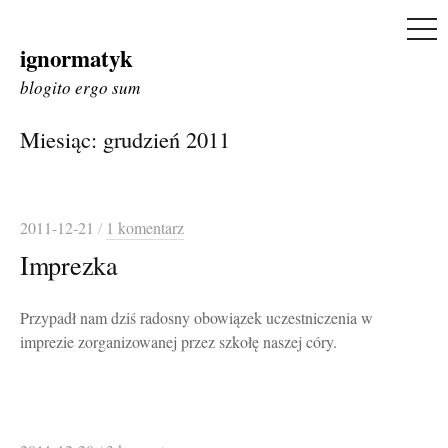
ME
ignormatyk
Skip
to
blogito ergo sum
content
Miesiąc:
grudzień 2011
2011-12-21
/
1 komentarz
Imprezka
Przypadł nam dziś radosny obowiązek uczestniczenia w
imprezie zorganizowanej przez szkołę naszej córy.