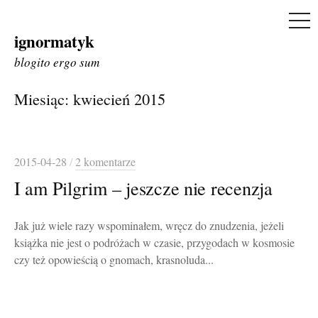
ME
ignormatyk
Skip
to
blogito ergo sum
content
Miesiąc:
kwiecień 2015
2015-04-28
/
2 komentarze
I am Pilgrim – jeszcze nie recenzja
Jak już wiele razy wspominałem, wręcz do znudzenia, jeżeli
książka nie jest o podróżach w czasie, przygodach w kosmosie
czy też opowieścią o gnomach, krasnoluda...