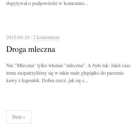
dopytywał o podpowiedzi w komentarz...
2015-04-24
/
2 komentarze
Droga mleczna
Nie "Mleczna" tylko właśnie "mleczna". A było tak: Jakiś czas
temu zaopatrzyliśmy się w takie małe głupiątko do parzenia
kawy z kapsułek. Dobra rzecz, jak się c...
Stronicowanie
Next »
wpisów