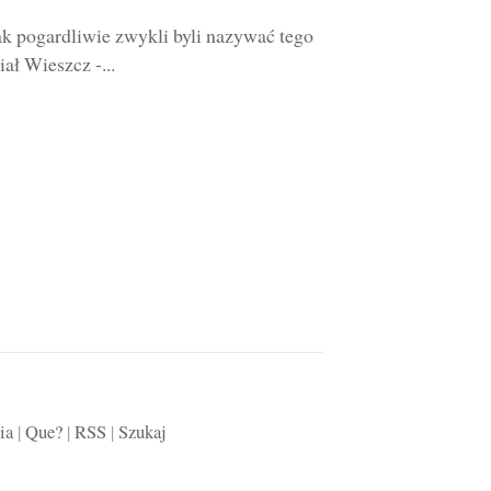
ak pogardliwie zwykli byli nazywać tego
ał Wieszcz -...
ia
|
Que?
|
RSS
|
Szukaj