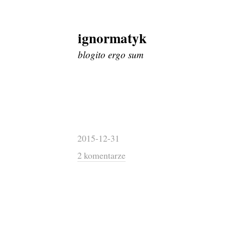
ignormatyk
Skip
to
blogito ergo sum
content
2015-12-31
2 komentarze