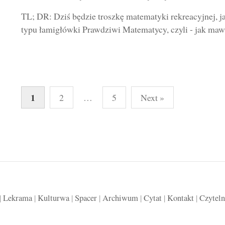
TL; DR: Dziś będzie troszkę matematyki rekreacyjnej, j
typu łamigłówki Prawdziwi Matematycy, czyli - jak mawi
Stronicowanie
1
2
…
5
Next »
wpisów
|
Lekrama
|
Kulturwa
|
Spacer
|
Archiwum
|
Cytat
|
Kontakt
|
Czyteln