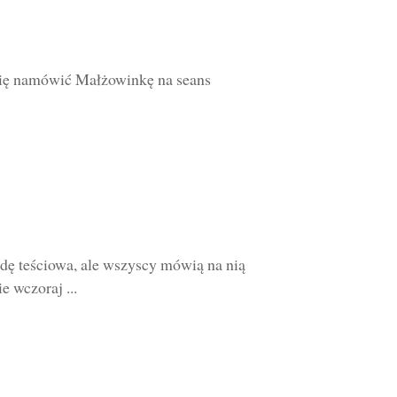
ię namówić Małżowinkę na seans
wdę teściowa, ale wszyscy mówią na nią
e wczoraj ...