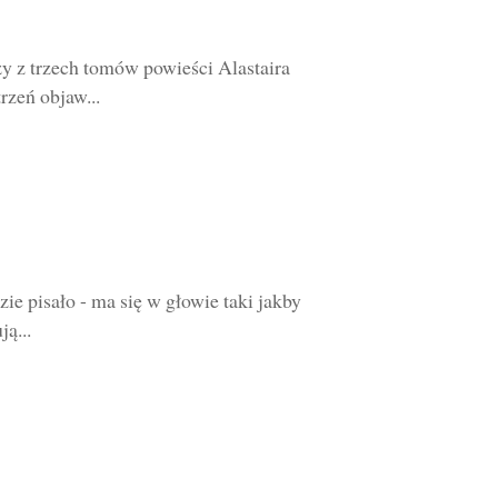
zy z trzech tomów powieści Alastaira
rzeń objaw...
zie pisało - ma się w głowie taki jakby
ją...