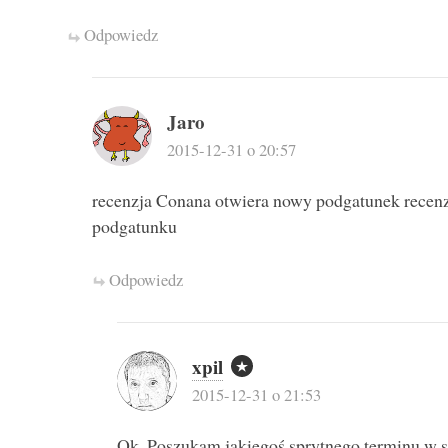
Odpowiedz
Jaro
2015-12-31 o 20:57
recenzja Conana otwiera nowy podgatunek recenz
podgatunku
Odpowiedz
xpil
2015-12-31 o 21:53
Ok. Poszukam jakiegoś sprytnego terminu w 