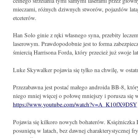
celnego strzelania tymi samymi laserami przez głów
mieczami, różnych dziwnych stworów, pojazdów lataj
etceterów.
Han Solo ginie z ręki własnego syna, przebity lecze
laserowym. Prawdopodobnie jest to forma zabezpiecz
śmiercią Harrisona Forda, który przecież już swoje la
Luke Skywalker pojawia się tylko na chwilę, w ostatn
Przezabawna jest postać małego androida BB-8, który
niego mniej więcej o połowę mniejszy i porusza się 
https://www.youtube.com/watch?v=A_K10fX9DSY
Pojawia się kilkoro nowych bohaterów. Księżniczka Le
posuniętą w latach, bez dawnej charakterystycznej fry