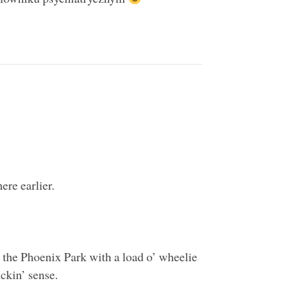
ere earlier.
in the Phoenix Park with a load o’ wheelie
uckin’ sense.