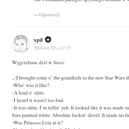
Odpowiedz
xpil
2016-01-02 o 17:37
Wygrzebane dziś w Sieci:
„-I brought some o’ the grandkids to the new Star Wars th
-Wha’ was it like?
-A load o’ shite.
-I heard it wasn’t too bad.
-It was shite, I’m tellin’ yeh. It looked like it was made 
bins painted white. Absolute fuckin’ drivel. It made no f
-Was Princess Leia in it?