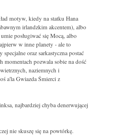
kład motyw, kiedy na statku Hana
ezabawnym irlandzkim akcentem), albo
e umie posługiwać się Mocą, albo
ajpierw w inne planety - ale to
 specjalne oraz sarkastyczna postać
ych momentach pozwala sobie na dość
wietrznych, naziemnych i
coś a'la Gwiazda Śmierci z
Binksa, najbardziej chyba denerwującej
czej nie skuszę się na powtórkę.