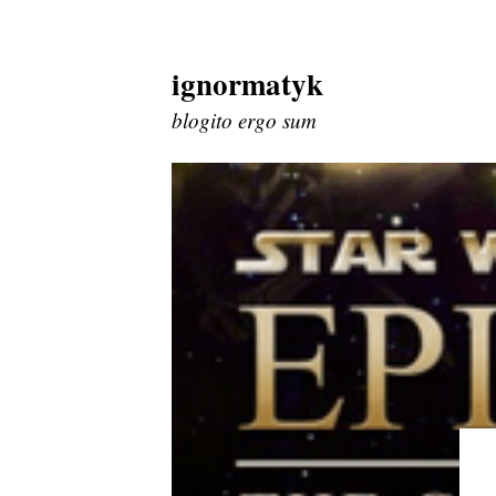
ignormatyk
Skip
to
blogito ergo sum
content