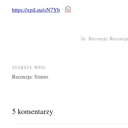
https://xpil.eu/oN7Yb
Recenzje
,
Recenzj
Post
STARSZY WPIS
Recenzja: Sisters
navigation
5 komentarzy