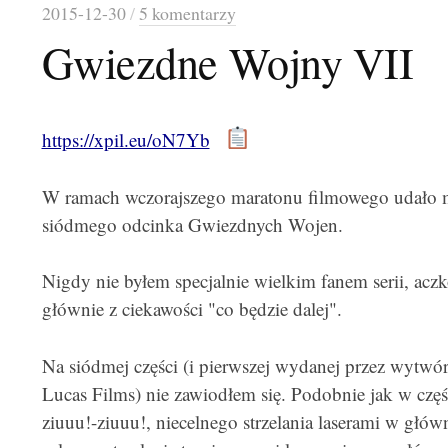
2015-12-30
/
5 komentarzy
Gwiezdne Wojny VII
https://xpil.eu/oN7Yb
W ramach wczorajszego maratonu filmowego udało 
siódmego odcinka Gwiezdnych Wojen.
Nigdy nie byłem specjalnie wielkim fanem serii, aczk
głównie z ciekawości "co będzie dalej".
Na siódmej części (i pierwszej wydanej przez wytwór
Lucas Films) nie zawiodłem się. Podobnie jak w czę
ziuuu!-ziuuu!, niecelnego strzelania laserami w gł