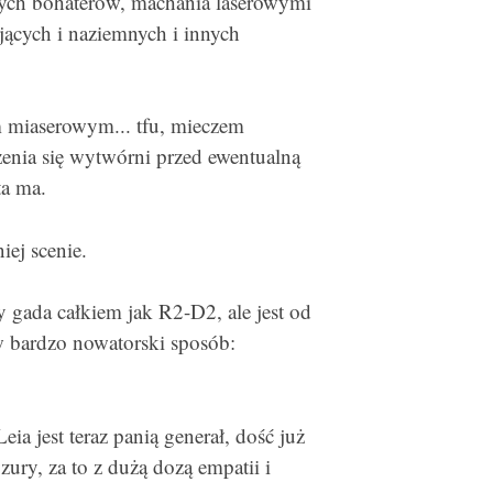
nych bohaterów, machania laserowymi
ących i naziemnych i innych
m miaserowym... tfu, mieczem
enia się wytwórni przed ewentualną
ta ma.
iej scenie.
 gada całkiem jak R2-D2, ale jest od
w bardzo nowatorski sposób:
ia jest teraz panią generał, dość już
zury, za to z dużą dozą empatii i