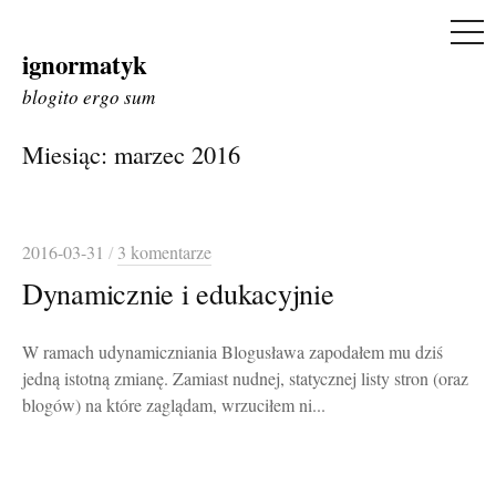
ME
ignormatyk
Skip
to
blogito ergo sum
content
Miesiąc:
marzec 2016
2016-03-31
/
3 komentarze
Dynamicznie i edukacyjnie
W ramach udynamiczniania Blogusława zapodałem mu dziś
jedną istotną zmianę. Zamiast nudnej, statycznej listy stron (oraz
blogów) na które zaglądam, wrzuciłem ni...