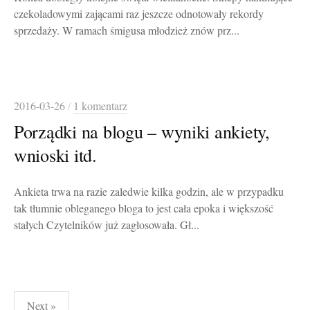
czekoladowymi zającami raz jeszcze odnotowały rekordy
sprzedaży. W ramach śmigusa młodzież znów prz...
2016-03-26
/
1 komentarz
Porządki na blogu – wyniki ankiety,
wnioski itd.
Ankieta trwa na razie zaledwie kilka godzin, ale w przypadku
tak tłumnie obleganego bloga to jest cała epoka i większość
stałych Czytelników już zagłosowała. Gł...
Stronicowanie
Next »