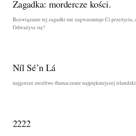
Zagadka: mordercze kości.
Rozwiązanie tej zagadki nie zagwarantuje Ci przeżycia, a
Odważysz się?
Níl Sé’n Lá
najgorsze możliwe tłumaczenie najpiękniejszej irlandzki
2222