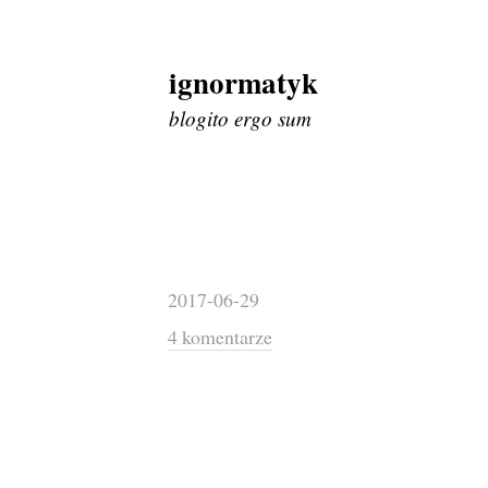
ignormatyk
Skip
to
blogito ergo sum
content
2017-06-29
4 komentarze