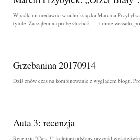
Wpadła mi niedawno w ucho książka Marcina Przybyłka
tytule. Zacząłem na próbę słuchać... ... i mnie wessało, p
Grzebanina 20170914
Dziś znów czas na kombinowanie z wyglądem blogu. Pro
Auta 3: recenzja
Recenzja "Cars 3", kolejnej odsłony przygód wyścigów