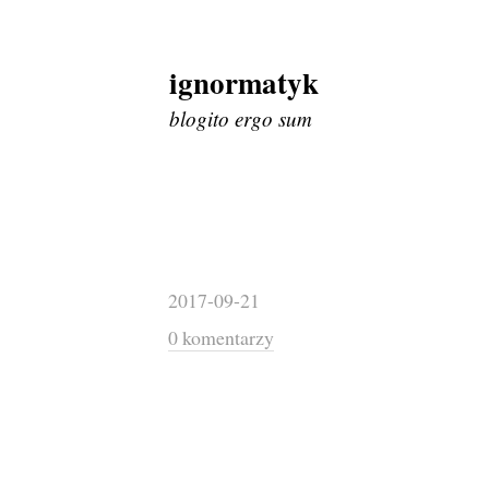
ignormatyk
Skip
to
blogito ergo sum
content
2017-09-21
0 komentarzy