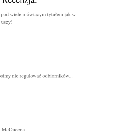
 pod wiele mówiącym tytułem jak w
o uszy!
simy nie regulować odbiorników...
ki McQueena.