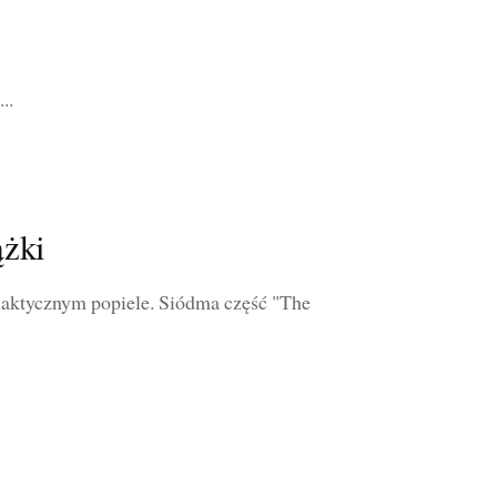
..
ążki
laktycznym popiele. Siódma część "The