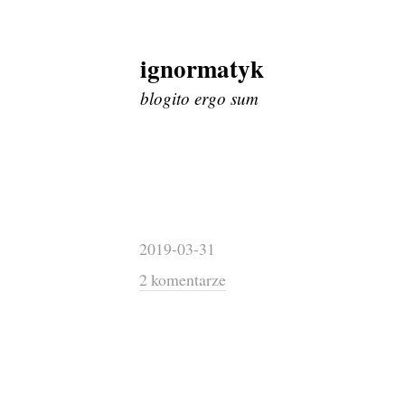
ignormatyk
Skip
to
blogito ergo sum
content
2019-03-31
2 komentarze