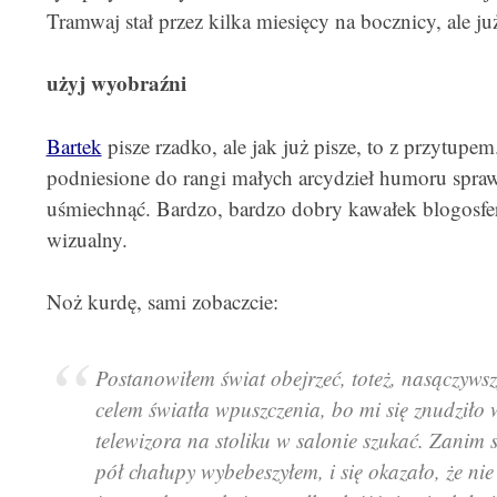
Tramwaj stał przez kilka miesięcy na bocznicy, ale już
użyj wyobraźni
Bartek
pisze rzadko, ale jak już pisze, to z przytupe
podniesione do rangi małych arcydzieł humoru sprawi
uśmiechnąć. Bardzo, bardzo dobry kawałek blogosf
wizualny.
Noż kurdę, sami zobaczcie:
Postanowiłem świat obejrzeć, toteż, nasączyws
celem światła wpuszczenia, bo mi się znudziło 
telewizora na stoliku w salonie szukać. Zanim 
pół chałupy wybebeszyłem, i się okazało, że ni