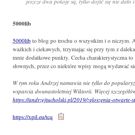
jeszcze dwa pokoje są, tylko dojść się nie dało 
5000lib
5000lib
to blog po trochu o wszystkim i o niczym. Au
ważkich i ciekawych, trzymając się przy tym z daleka o
mnie dodatkowe punkty. Cecha charakterystyczna to 
słownych, przez co niektóre wpisy mogą wydawać si
W tym roku Andrzej namawia nie tylko do popularyza
wsparcia dwunastoletniej Wiktorii. Więcej szczegółów
https://andrzejtucholski.pl/2019/zgloszenia-otwarte-s
https://xpil.eu/tcq