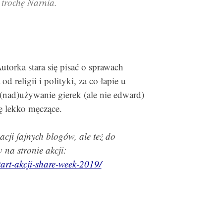
i trochę Narnia.
torka stara się pisać o sprawach
d religii i polityki, za co łapie u
(nad)używanie gierek (ale nie edward)
ę lekko męczące.
cji fajnych blogów, ale też do
 na stronie akcji:
tart-akcji-share-week-2019/