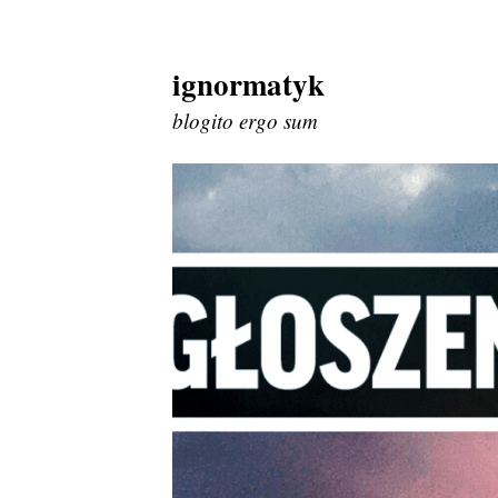
ignormatyk
Skip
to
blogito ergo sum
content