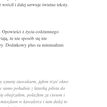
 wrócił i dalej serwuje świetne teksty.
m. Opowieści z życia codziennego
ają, że nie sposób się nie
ery. Dodatkowy plus za minimalizm
zy szmatę siuwaksem, jąłem trzeć okno
w samo południe z latarką pilota do
się obejrzałem, polazłem za ciosem i
e mieszkam w kawalerce i tam dalej to