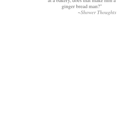
at a bakery, does that make him a
ginger bread man?
~Shower Thoughts