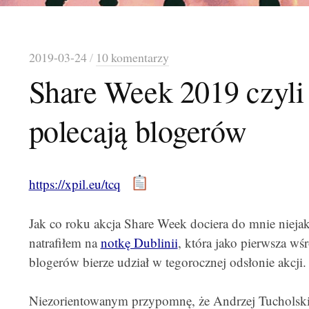
2019-03-24
/
10 komentarzy
Share Week 2019 czyli
polecają blogerów
https://xpil.eu/tcq
Jak co roku akcja Share Week dociera do mnie nieja
natrafiłem na
notkę Dublinii
, która jako pierwsza w
blogerów bierze udział w tegorocznej odsłonie akcji.
Niezorientowanym przypomnę, że Andrzej Tucholski r