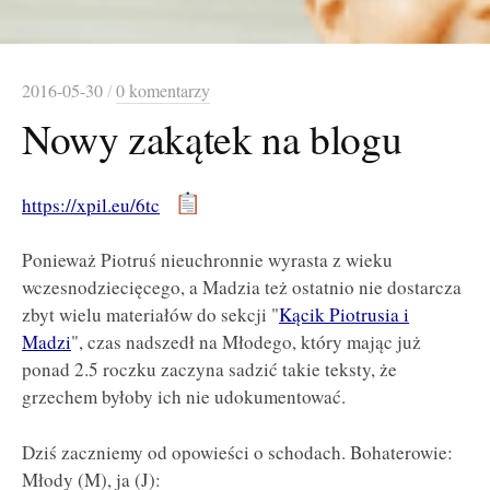
2016-05-30
/
0 komentarzy
Nowy zakątek na blogu
https://xpil.eu/6tc
Ponieważ Piotruś nieuchronnie wyrasta z wieku
wczesnodziecięcego, a Madzia też ostatnio nie dostarcza
zbyt wielu materiałów do sekcji "
Kącik Piotrusia i
Madzi
", czas nadszedł na Młodego, który mając już
ponad 2.5 roczku zaczyna sadzić takie teksty, że
grzechem byłoby ich nie udokumentować.
Dziś zaczniemy od opowieści o schodach. Bohaterowie:
Młody (M), ja (J):