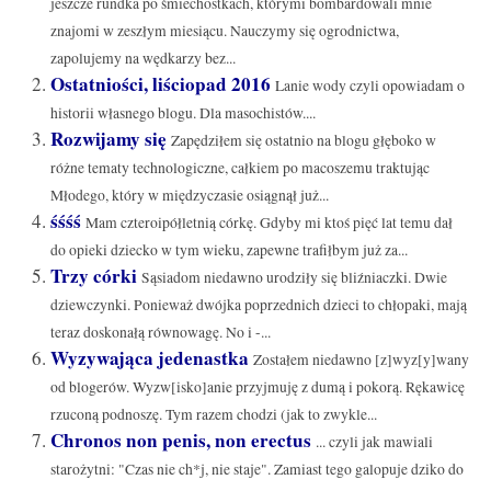
jeszcze rundka po śmiechostkach, którymi bombardowali mnie
znajomi w zeszłym miesiącu. Nauczymy się ogrodnictwa,
zapolujemy na wędkarzy bez...
Ostatniości, liściopad 2016
Lanie wody czyli opowiadam o
historii własnego blogu. Dla masochistów....
Rozwijamy się
Zapędziłem się ostatnio na blogu głęboko w
różne tematy technologiczne, całkiem po macoszemu traktując
Młodego, który w międzyczasie osiągnął już...
śśśś
Mam czteroipółletnią córkę. Gdyby mi ktoś pięć lat temu dał
do opieki dziecko w tym wieku, zapewne trafiłbym już za...
Trzy córki
Sąsiadom niedawno urodziły się bliźniaczki. Dwie
dziewczynki. Ponieważ dwójka poprzednich dzieci to chłopaki, mają
teraz doskonałą równowagę. No i -...
Wyzywająca jedenastka
Zostałem niedawno [z]wyz[y]wany
od blogerów. Wyzw[isko]anie przyjmuję z dumą i pokorą. Rękawicę
rzuconą podnoszę. Tym razem chodzi (jak to zwykle...
Chronos non penis, non erectus
... czyli jak mawiali
starożytni: "Czas nie ch*j, nie staje". Zamiast tego galopuje dziko do