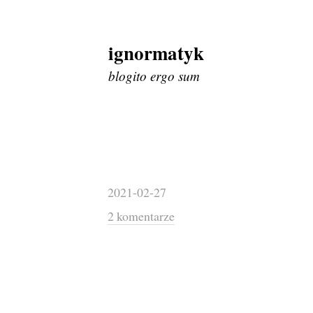
ignormatyk
Skip
to
blogito ergo sum
content
2021-02-27
2 komentarze