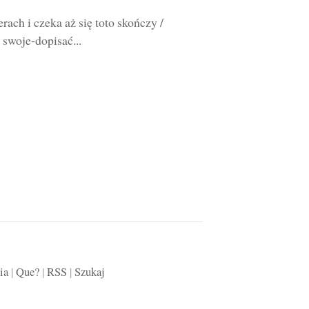
ach i czeka aż się toto skończy /
 swoje-dopisać...
ia
|
Que?
|
RSS
|
Szukaj