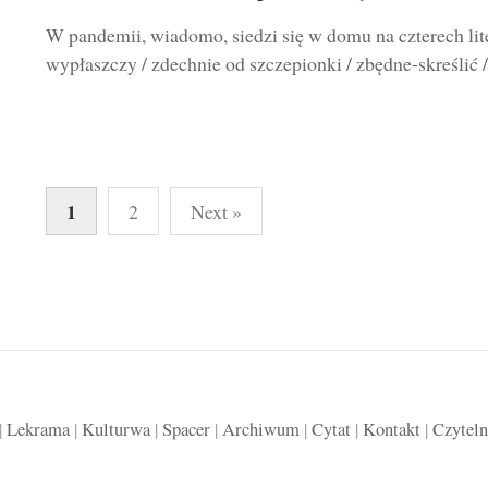
W pandemii, wiadomo, siedzi się w domu na czterech liter
wypłaszczy / zdechnie od szczepionki / zbędne-skreślić /
Stronicowanie
1
2
Next »
wpisów
|
Lekrama
|
Kulturwa
|
Spacer
|
Archiwum
|
Cytat
|
Kontakt
|
Czyteln