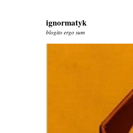
ignormatyk
Skip
to
blogito ergo sum
content