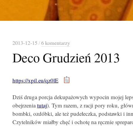
2013-12-15
/
6 komentarzy
Deco Grudzień 2013
https://xpil.eu/qz0lE
Dziś druga porcja dekupażowych wypocin mojej lepsz
obejrzenia
tutaj
). Tym razem, z racji pory roku, głó
bombki, ozdóbki, ale też pudełeczka, podstawki i inne
Czytelników miałby chęć i ochotę na ręcznie sprepa