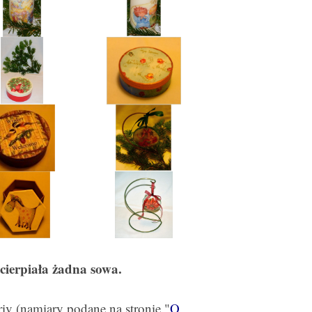
ucierpiała żadna sowa.
iv (namiary podane na stronie "
O