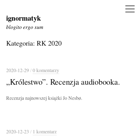
ME
ignormatyk
Skip
to
blogito ergo sum
content
Kategoria:
RK 2020
2020-12-29
/
0 komentarzy
„Królestwo”. Recenzja audiobooka.
Recenzja najnowszej książki Jo Nesbø.
2020-12-23
/
1 komentarz