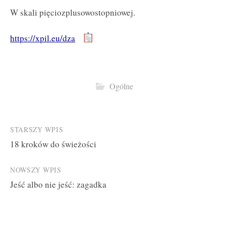
W skali pięciozplusowostopniowej.
https://xpil.eu/dza
Ogólne
Post
STARSZY WPIS
18 kroków do świeżości
navigation
NOWSZY WPIS
Jeść albo nie jeść: zagadka