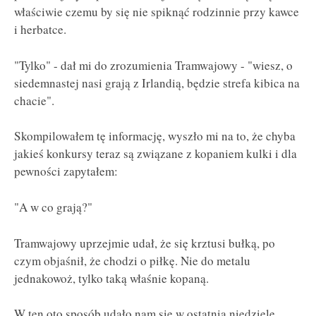
właściwie czemu by się nie spiknąć rodzinnie przy kawce
i herbatce.
"Tylko" - dał mi do zrozumienia Tramwajowy - "wiesz, o
siedemnastej nasi grają z Irlandią, będzie strefa kibica na
chacie".
Skompilowałem tę informację, wyszło mi na to, że chyba
jakieś konkursy teraz są związane z kopaniem kulki i dla
pewności zapytałem:
"A w co grają?"
Tramwajowy uprzejmie udał, że się krztusi bułką, po
czym objaśnił, że chodzi o piłkę. Nie do metalu
jednakowoż, tylko taką właśnie kopaną.
W ten oto sposób udało nam się w ostatnią niedzielę,