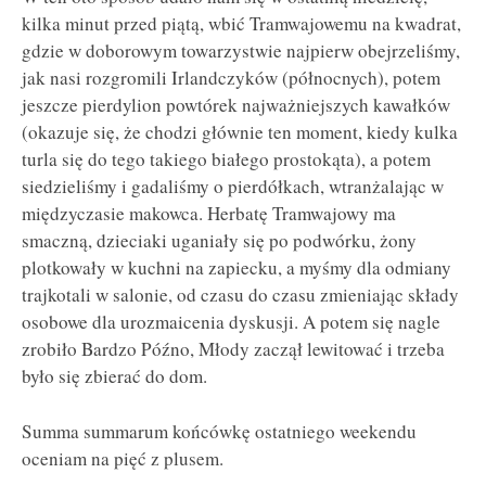
kilka minut przed piątą, wbić Tramwajowemu na kwadrat,
gdzie w doborowym towarzystwie najpierw obejrzeliśmy,
jak nasi rozgromili Irlandczyków (północnych), potem
jeszcze pierdylion powtórek najważniejszych kawałków
(okazuje się, że chodzi głównie ten moment, kiedy kulka
turla się do tego takiego białego prostokąta), a potem
siedzieliśmy i gadaliśmy o pierdółkach, wtranżalając w
międzyczasie makowca. Herbatę Tramwajowy ma
smaczną, dzieciaki uganiały się po podwórku, żony
plotkowały w kuchni na zapiecku, a myśmy dla odmiany
trajkotali w salonie, od czasu do czasu zmieniając składy
osobowe dla urozmaicenia dyskusji. A potem się nagle
zrobiło Bardzo Późno, Młody zaczął lewitować i trzeba
było się zbierać do dom.
Summa summarum końcówkę ostatniego weekendu
oceniam na pięć z plusem.