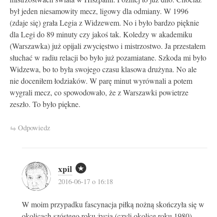
był jeden niesamowity mecz, ligowy dla odmiany. W 1996
(zdaje się) grała Legia z Widzewem. No i było bardzo pięknie
dla Legi do 89 minuty czy jakoś tak. Koledzy w akademiku
(Warszawka) już opijali zwycięstwo i mistrzostwo. Ja przestałem
słuchać w radiu relacji bo było już pozamiatane. Szkoda mi było
Widzewa, bo to była swojego czasu klasowa drużyna. No ale
nie doceniłem łodziaków. W parę minut wyrównali a potem
wygrali mecz, co spowodowało, że z Warszawki powietrze
zeszło. To było piękne.
Odpowiedz
xpil
2016-06-17 o 16:18
W moim przypadku fascynacja piłką nożną skończyła się w
okolicach szóstego roku życia (czyli okolice roku 1980),