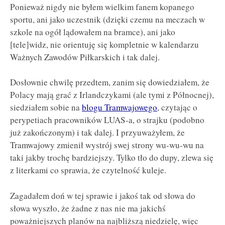
Ponieważ nigdy nie byłem wielkim fanem kopanego
sportu, ani jako uczestnik (dzięki czemu na meczach w
szkole na ogół lądowałem na bramce), ani jako
[tele]widz, nie orientuję się kompletnie w kalendarzu
Ważnych Zawodów Piłkarskich i tak dalej.
Dosłownie chwilę przedtem, zanim się dowiedziałem, że
Polacy mają grać z Irlandczykami (ale tymi z Północnej),
siedziałem sobie na
blogu Tramwajowego
, czytając o
perypetiach pracowników LUAS-a, o strajku (podobno
już zakończonym) i tak dalej. I przyuważyłem, że
Tramwajowy zmienił wystrój swej strony wu-wu-wu na
taki jakby trochę bardziejszy. Tylko tło do dupy, zlewa się
z literkami co sprawia, że czytelność kuleje.
Zagadałem doń w tej sprawie i jakoś tak od słowa do
słowa wyszło, że żadne z nas nie ma jakichś
poważniejszych planów na najbliższą niedzielę, więc