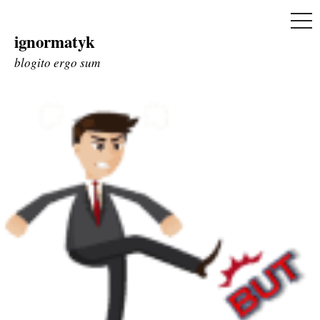
ME
ignormatyk
Skip
to
blogito ergo sum
content