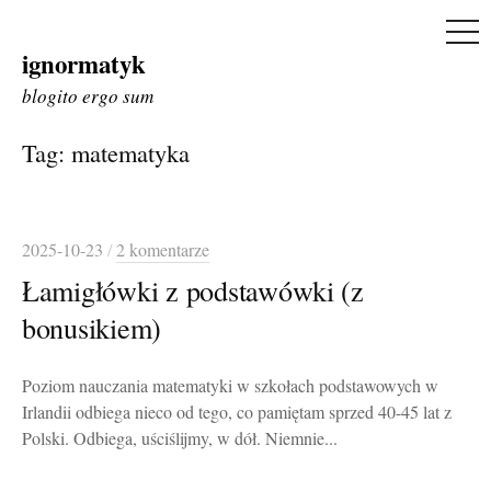
ME
ignormatyk
Skip
to
blogito ergo sum
content
Tag:
matematyka
2025-10-23
/
2 komentarze
Łamigłówki z podstawówki (z
bonusikiem)
Poziom nauczania matematyki w szkołach podstawowych w
Irlandii odbiega nieco od tego, co pamiętam sprzed 40-45 lat z
Polski. Odbiega, uściślijmy, w dół. Niemnie...