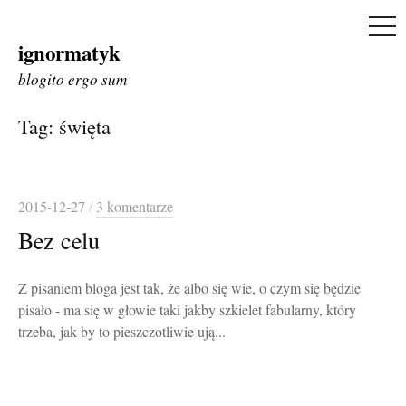
ME
ignormatyk
Skip
to
blogito ergo sum
content
Tag:
święta
2015-12-27
/
3 komentarze
Bez celu
Z pisaniem bloga jest tak, że albo się wie, o czym się będzie
pisało - ma się w głowie taki jakby szkielet fabularny, który
trzeba, jak by to pieszczotliwie ują...