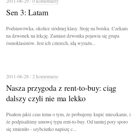
2011-06-29
/
0 komentarzy
Sen 3: Latam
Podstawówka, okolice siódmej klasy. Stoję na boisku. Czekam
na dzwonek na lekcję. Zamiast dzwonka pojawia się grupa
ósmoklasistów. Jest ich czterech, idą wyraźn...
2011-06-28
/
2 komentarze
Nasza przygoda z rent-to-buy: ciąg
dalszy czyli nie ma lekko
Pisałem jakiś czas temu o tym, że próbujemy kupić mieszkanie, i
że podpisaliśmy umowę typu rent-to-buy. Od tamtej pory sporo
się zmieniło - szybciutko napiszę c...