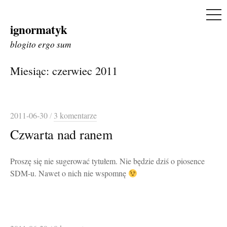
ME
ignormatyk
Skip
to
blogito ergo sum
content
Miesiąc:
czerwiec 2011
2011-06-30
/
3 komentarze
Czwarta nad ranem
Proszę się nie sugerować tytułem. Nie będzie dziś o piosence
SDM-u. Nawet o nich nie wspomnę