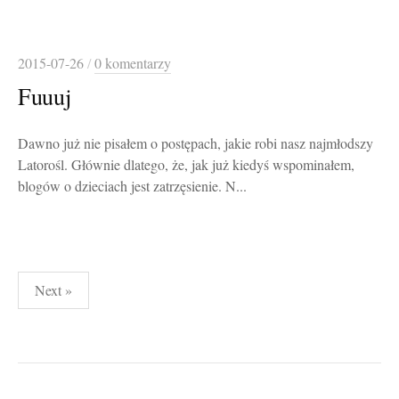
2015-07-26
/
0 komentarzy
Fuuuj
Dawno już nie pisałem o postępach, jakie robi nasz najmłodszy
Latorośl. Głównie dlatego, że, jak już kiedyś wspominałem,
blogów o dzieciach jest zatrzęsienie. N...
Stronicowanie
Next »
wpisów