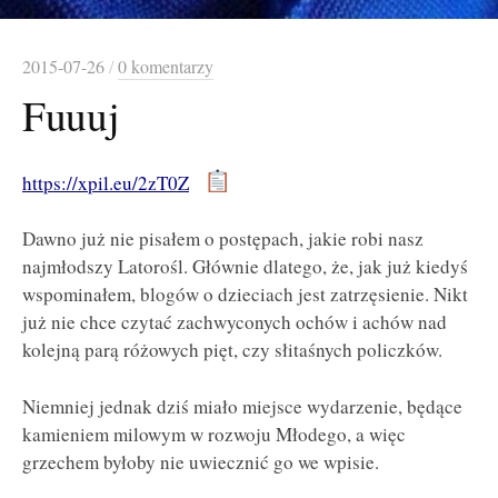
2015-07-26
/
0 komentarzy
Fuuuj
https://xpil.eu/2zT0Z
Dawno już nie pisałem o postępach, jakie robi nasz
najmłodszy Latorośl. Głównie dlatego, że, jak już kiedyś
wspominałem, blogów o dzieciach jest zatrzęsienie. Nikt
już nie chce czytać zachwyconych ochów i achów nad
kolejną parą różowych pięt, czy słitaśnych policzków.
Niemniej jednak dziś miało miejsce wydarzenie, będące
kamieniem milowym w rozwoju Młodego, a więc
grzechem byłoby nie uwiecznić go we wpisie.