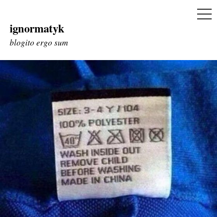
ME
ignormatyk
Skip
to
blogito ergo sum
content