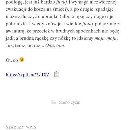
podłogę, jest już bardzo
fuuuj
i wymaga niezwłocznej
ewakuacji do kosza na śmieci), a po drugie, spadając
może zahaczyć o ubranko (albo o rękę czy nogę) i je
pobrudzić. I wtedy znów jest wielkie
fuuuj
połączone z
awanturą, że przecież w brudnych spodenkach nie będę
jadł, a brudną rączkę czy nóżkę to idziemy
moju-moju
.
Już, teraz, od razu.
Oda, tam.
Ot, co
https://xpil.eu/2zT0Z
Samo życie
Post
STARSZY WPIS