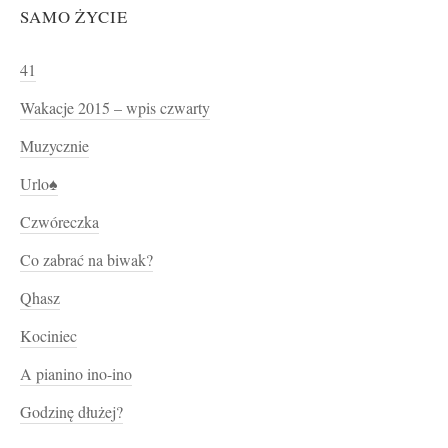
SAMO ŻYCIE
41
Wakacje 2015 – wpis czwarty
Muzycznie
Urlo♠
Czwóreczka
Co zabrać na biwak?
Qhasz
Kociniec
A pianino ino-ino
Godzinę dłużej?