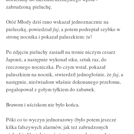
zabrudzoną pieluchę.
Otóż Młody dziś rano wskazał jednoznacznie na
pieluszkę, powiedział
fuj
, a potem podreptał szybko w
stronę nocnika i pokazał paluszkiem:
tu
!
Po zdjęciu pieluchy zasiadł na tronie niczym cesarz
Japonii, a następnie wykonał siku, sztuk raz, do
rzeczonego nocniczka. Po czym wstał, pokazał
paluszkiem na nocnik, stwierdził jednogłośnie, że
fuj
, a
następnie, nieświadom właśnie dokonanego przełomu,
pogalopował z gołym tyłkiem do zabawek.
Brawom i uściskom nie było końca.
Póki co to wyczyn jednorazowy (było potem jeszcze
kilka fałszywych alarmów, jak też zabrudzonych