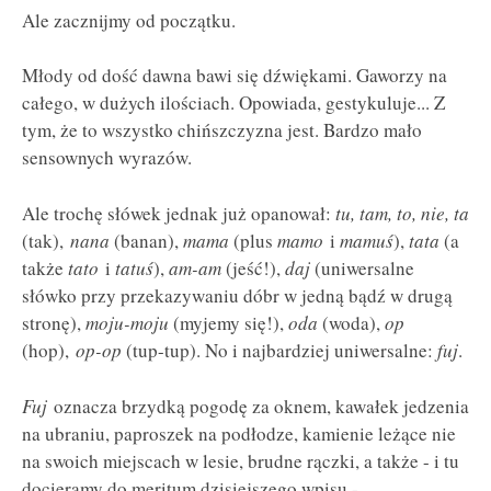
Ale zacznijmy od początku.
Młody od dość dawna bawi się dźwiękami. Gaworzy na
całego, w dużych ilościach. Opowiada, gestykuluje... Z
tym, że to wszystko chińszczyzna jest. Bardzo mało
sensownych wyrazów.
Ale trochę słówek jednak już opanował:
tu, tam, to, nie, ta
(tak),
nana
(banan),
mama
(plus
mamo
i
mamuś
),
tata
(a
także
tato
i
tatuś
),
am-am
(jeść!),
daj
(uniwersalne
słówko przy przekazywaniu dóbr w jedną bądź w drugą
stronę),
moju-moju
(myjemy się!),
oda
(woda),
op
(hop),
op-op
(tup-tup). No i najbardziej uniwersalne:
fuj
.
Fuj
oznacza brzydką pogodę za oknem, kawałek jedzenia
na ubraniu, paproszek na podłodze, kamienie leżące nie
na swoich miejscach w lesie, brudne rączki, a także - i tu
docieramy do meritum dzisiejszego wpisu -