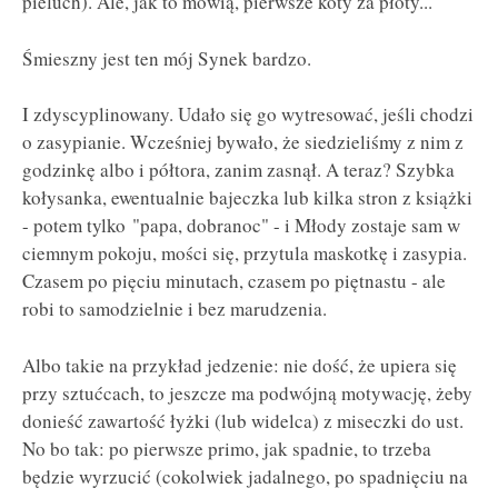
pieluch). Ale, jak to mówią, pierwsze koty za płoty...
Śmieszny jest ten mój Synek bardzo.
I zdyscyplinowany. Udało się go wytresować, jeśli chodzi
o zasypianie. Wcześniej bywało, że siedzieliśmy z nim z
godzinkę albo i półtora, zanim zasnął. A teraz? Szybka
kołysanka, ewentualnie bajeczka lub kilka stron z książki
- potem tylko "papa, dobranoc" - i Młody zostaje sam w
ciemnym pokoju, mości się, przytula maskotkę i zasypia.
Czasem po pięciu minutach, czasem po piętnastu - ale
robi to samodzielnie i bez marudzenia.
Albo takie na przykład jedzenie: nie dość, że upiera się
przy sztućcach, to jeszcze ma podwójną motywację, żeby
donieść zawartość łyżki (lub widelca) z miseczki do ust.
No bo tak: po pierwsze primo, jak spadnie, to trzeba
będzie wyrzucić (cokolwiek jadalnego, po spadnięciu na