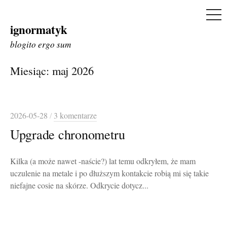
ME
ignormatyk
Skip
to
blogito ergo sum
content
Miesiąc:
maj 2026
2026-05-28
/
3 komentarze
Upgrade chronometru
Kilka (a może nawet -naście?) lat temu odkryłem, że mam
uczulenie na metale i po dłuższym kontakcie robią mi się takie
niefajne cosie na skórze. Odkrycie dotycz...