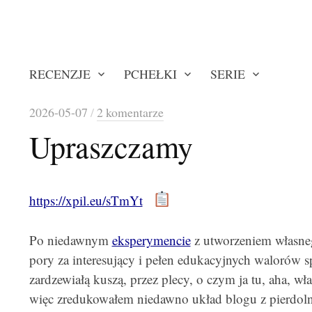
RECENZJE
PCHEŁKI
SERIE
2026-05-07
/
2 komentarze
Upraszczamy
https://xpil.eu/sTmYt
Po niedawnym
eksperymencie
z utworzeniem własneg
pory za interesujący i pełen edukacyjnych walorów sp
zardzewiałą kuszą, przez plecy, o czym ja tu, aha, w
więc zredukowałem niedawno układ blogu z pierdoln