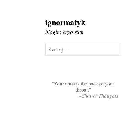
ignormatyk
Skip
to
blogito ergo sum
content
Szukaj:
Your anus is the back of your
throat.
~Shower Thoughts