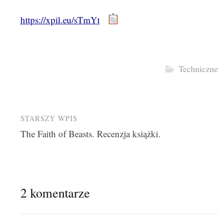
https://xpil.eu/sTmYt
Techniczne
Post
STARSZY WPIS
The Faith of Beasts. Recenzja książki.
navigation
2 komentarze