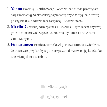
Yenna
Po emisji Netflixowego "Wiedźmina" Młoda przeczytała
cały Pięcioksiąg Sapkowskiego (pierwszą część w oryginale, resztę
po angielsku). Nadeszła faza fascynacji Wiedźminem...
Merlin 2
Jeszcze jeden rysunek z "Merlina" - tym razem obydwaj
główni bohaterowie. Styczeń 2020. Bradley James (Król Artur) i
Colin Morgan...
Pomarańcza
Pamiętacie truskawkę? Nasza latorośl stwierdziła,
że truskawce przydałoby się towarzystwo i dorysowała jej koleżankę.
Nie wiem jak ona to robi;...
Młoda rysuje
gęba
,
rysunek