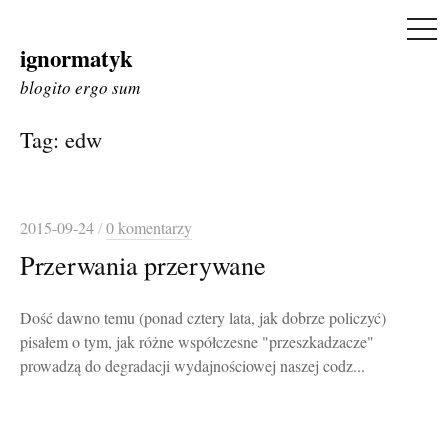
ME
ignormatyk
Skip
to
blogito ergo sum
content
Tag:
edw
2015-09-24
/
0 komentarzy
Przerwania przerywane
Dość dawno temu (ponad cztery lata, jak dobrze policzyć)
pisałem o tym, jak różne współczesne "przeszkadzacze"
prowadzą do degradacji wydajnościowej naszej codz...