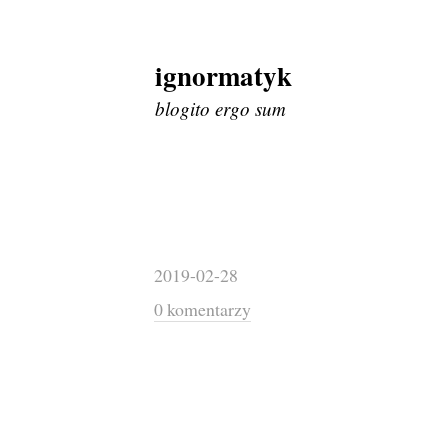
ignormatyk
Skip
to
blogito ergo sum
content
2019-02-28
0 komentarzy