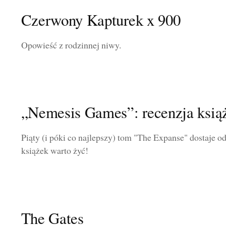
Czerwony Kapturek x 900
Opowieść z rodzinnej niwy.
„Nemesis Games”: recenzja ksią
Piąty (i póki co najlepszy) tom "The Expanse" dostaje o
książek warto żyć!
The Gates