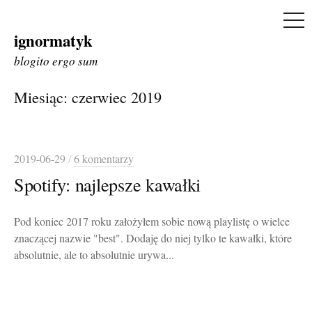
ME
ignormatyk
Skip
to
blogito ergo sum
content
Miesiąc:
czerwiec 2019
2019-06-29
/
6 komentarzy
Spotify: najlepsze kawałki
Pod koniec 2017 roku założyłem sobie nową playlistę o wielce
znaczącej nazwie "best". Dodaję do niej tylko te kawałki, które
absolutnie, ale to absolutnie urywa...