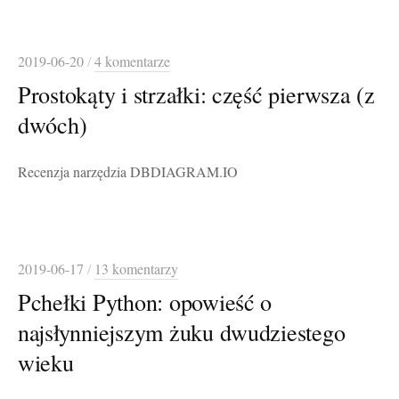
2019-06-20
/
4 komentarze
Prostokąty i strzałki: część pierwsza (z
dwóch)
Recenzja narzędzia DBDIAGRAM.IO
2019-06-17
/
13 komentarzy
Pchełki Python: opowieść o
najsłynniejszym żuku dwudziestego
wieku