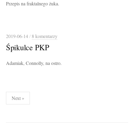
Przepis na fraktalnego żuka.
2019-06-14
/
8 komentarzy
Śpikulce PKP
Adamiak, Connolly, na ostro.
Stronicowanie
Next »
wpisów