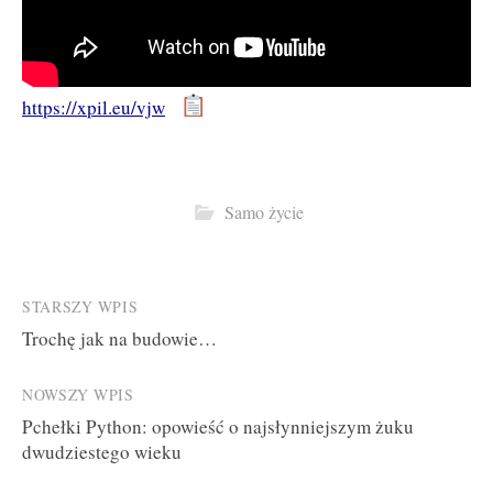
https://xpil.eu/vjw
Samo życie
Post
STARSZY WPIS
Trochę jak na budowie…
navigation
NOWSZY WPIS
Pchełki Python: opowieść o najsłynniejszym żuku
dwudziestego wieku