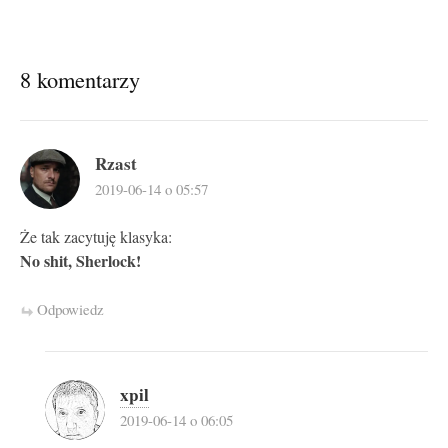
8 komentarzy
Rzast
2019-06-14 o 05:57
Że tak zacytuję klasyka:
No shit, Sherlock!
Odpowiedz
xpil
2019-06-14 o 06:05