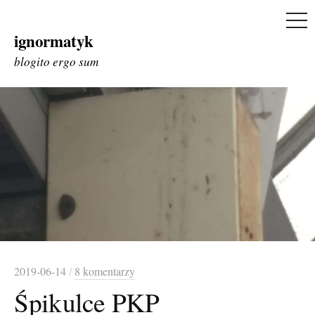
ME
ignormatyk
Skip
to
blogito ergo sum
content
2019-06-14
/
8 komentarzy
Śpikulce PKP