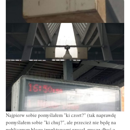
Najpierw sobie pomyślałem "ki czort?" (tak naprawdę
pomyślałem sobie "ki chuj?", ale przecież nie będę na
publicznym blogu inwektywami rzucał, muszę dbać o