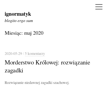
ME
ignormatyk
Skip
to
blogito ergo sum
content
Miesiąc:
maj 2020
2020-05-29
/
5 komentarzy
Morderstwo Królowej: rozwiązanie
zagadki
Rozwiązanie niedawnej zagadki szachowej.