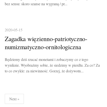
bez sensu: skoro szanse na wygraną / pr...
2020-05-15
Zagadka więzienno-patriotyczno-
numizmatyczno-ornitologiczna
Będziemy dziś rzucać monetami i zobaczymy co z tego
wyniknie. Wyobraźmy sobie, że siedzimy w pierdlu. Za co? Za
to co zwykle: za niewinność. Gorzej, że dożywotn...
Stronicowanie
Next »
wpisów