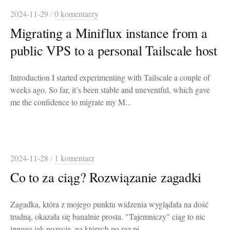
2024-11-29
/
0 komentarzy
Migrating a Miniflux instance from a
public VPS to a personal Tailscale host
Introduction I started experimenting with Tailscale a couple of
weeks ago. So far, it’s been stable and uneventful, which gave
me the confidence to migrate my M...
2024-11-28
/
1 komentarz
Co to za ciąg? Rozwiązanie zagadki
Zagadka, która z mojego punktu widzenia wyglądała na dość
trudną, okazała się banalnie prosta. "Tajemniczy" ciąg to nic
innego jak pozycje, na których po raz pi...