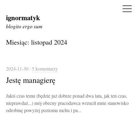
ME
ignormatyk
Skip
to
blogito ergo sum
content
Miesiąc:
listopad 2024
2024-11-30
/
5 komentarzy
Jestę managierę
Jakiś czas temu (będzie już dobrze ponad dwa lata, jak ten czas,
nieprawdaż...) mój obecny pracodawca wrzucił mnie stanowisko
odrobinę powyżej poziomu mchu i pa...