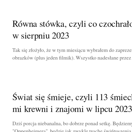
Równa stówka, czyli co czochrał
w sierpniu 2023
Tak się złożyło, że w tym miesiącu wybrałem do zaprez
obrazków (plus jeden filmik). Wszystko nadesłane przez
Świat się śmieje, czyli 113 śmiec
mi krewni i znajomi w lipcu 202
Dziś porcja niebanalna, bo dobrze ponad setkę. Będziemy
"Oppenheimera", będzie jak zwykle trochę świńtuszenia,