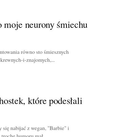
o moje neurony śmiechu
entowania równo sto śmiesznych
 krewnych-i-znajomych,...
hostek, które podesłali
3
 się nabijać z wegan, "Barbie" i
 trochę humoru mał...