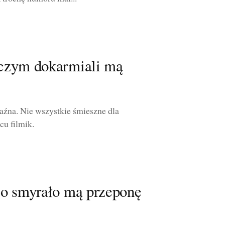
 czym dokarmiali mą
źna. Nie wszystkie śmieszne dla
cu filmik.
co smyrało mą przeponę