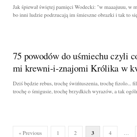
Jak śpiewał świętej pamięci Wodecki: "w maaajuuu, w maa
bo inni ludzie podrzucają im śmieszne obrazki i tak to się 
75 powodów do uśmiechu czyli c
mi krewni-i-znajomi Królika w k
Dziś będzie rebus, trochę świńtuszenia, trochę fizolo... filo
trochę o śmigusie, trochę brzydkich wyrazów, a tak ogólni
Stronicowanie
3
« Previous
1
2
4
…