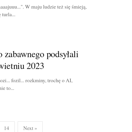
ajuuu...". W maju ludzie też się śmieją,
turla...
o zabawnego podsyłali
wietniu 2023
zi... fozil... rozkminy, trochę o AI,
e to...
14
Next »