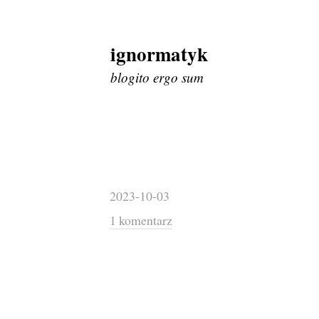
ignormatyk
Skip
to
blogito ergo sum
content
2023-10-03
1 komentarz