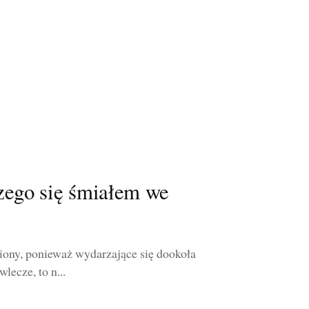
zego się śmiałem we
iony, ponieważ wydarzające się dookoła
lecze, to n...