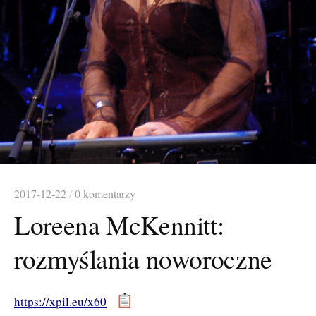
2017-12-22
/
0 komentarzy
Loreena McKennitt:
rozmyślania noworoczne
https://xpil.eu/x60