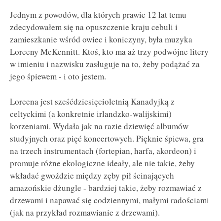
Jednym z powodów, dla których prawie 12 lat temu
zdecydowałem się na opuszczenie kraju cebuli i
zamieszkanie wśród owiec i koniczyny, była muzyka
Loreeny McKennitt. Ktoś, kto ma aż trzy podwójne litery
w imieniu i nazwisku zasługuje na to, żeby podążać za
jego śpiewem - i oto jestem.
Loreena jest sześćdziesięcioletnią Kanadyjką z
celtyckimi (a konkretnie irlandzko-walijskimi)
korzeniami. Wydała jak na razie dziewięć albumów
studyjnych oraz pięć koncertowych. Pięknie śpiewa, gra
na trzech instrumentach (fortepian, harfa, akordeon) i
promuje różne ekologiczne ideały, ale nie takie, żeby
wkładać gwoździe między zęby pił ścinających
amazońskie dżungle - bardziej takie, żeby rozmawiać z
drzewami i napawać się codziennymi, małymi radościami
(jak na przykład rozmawianie z drzewami).