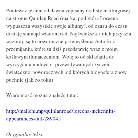
Ponieważ jestem od dawna zapisany do listy mailingowej
na stronie Quinlan Road (marka, pod którą Loreena
wypuszcza wszystkie swoje albumy), od czasu do czasu
dostaję stamtąd wiadomości. Najświeższa z nich przyszła
wczoraj; są to noworoczne przemyślenia Autorki o
przemijaniu, które tu dziś przedstawię wraz z moim
koślawym tłumaczeniem. Wolę to od składania do
wyrzygania nudnych i przewidywalnych życzeń
świąteczno-noworocznych, od których blogosfera znów
puchnie (jak co roku).
Wiadomość można znaleźć tutaj:
http://mailchi.mp/quinlanroad/loreena-mckennitt-
appearances-fall-289045
Oryginalny tekst: