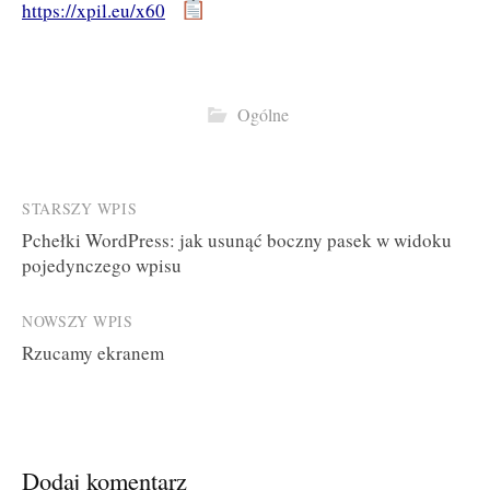
https://xpil.eu/x60
Ogólne
Post
STARSZY WPIS
Pchełki WordPress: jak usunąć boczny pasek w widoku
navigation
pojedynczego wpisu
NOWSZY WPIS
Rzucamy ekranem
Dodaj komentarz