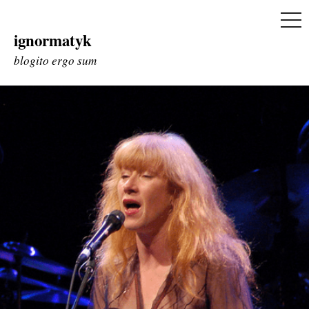
ME
ignormatyk
Skip
to
blogito ergo sum
content