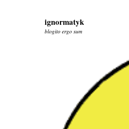
ignormatyk
Skip
to
blogito ergo sum
content