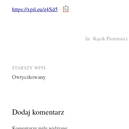
https://xpil.eu/z4Sd5
Kącik Piotrusia 
Post
STARSZY WPIS
Owtyczkowany
navigation
Dodaj komentarz
Komentarze mile widziane.