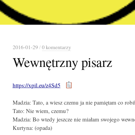
2016-01-29
/
0 komentarzy
Wewnętrzny pisarz
https://xpil.eu/z4Sd5
Madzia: Tato, a wiesz czemu ja nie pamiętam co robi
Tato: Nie wiem, czemu?
Madzia: Bo wtedy jeszcze nie miałam swojego wewnę
Kurtyna: (opada)